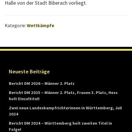
Halle von der Stadt Biberach vorliegt.
n
d
e
Kategorie:
Wettkämpfe
s
v
e
r
b
Footer
Neueste Beiträge
a
Bericht DM 2026 – Männer 2. Platz
n
d
Bericht DM 2025 – Männer 2. Platz, Frauen 3. Platz, Hess
holt Einzeltitel!
s
Zwei neue Landeskampfrichterinnen in Württemberg, Juli
W
2024
ü
Bericht DM 2024 – Württemberg holt zweiten Titel in
r
Folge!