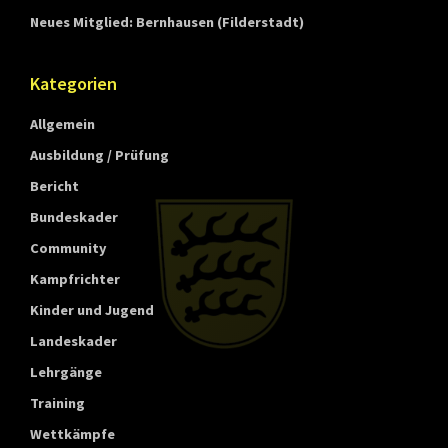
t
Neues Mitglied: Bernhausen (Filderstadt)
t
e
Kategorien
m
Allgemein
b
e
Ausbildung / Prüfung
r
Bericht
g
Bundeskader
Community
Kampfrichter
Kinder und Jugend
Landeskader
Lehrgänge
Training
Wettkämpfe