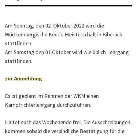
l
l
e
Am Sonntag, den 02. Oktober 2022 wird die
W
Württembergische Kendo Meisterschaft in Biberach
e
stattfinden.
b
Am Samstag den 01.Oktober wird wie üblich Lehrgang
s
stattfinden.
e
i
zur Anmeldung
t
e
Es ist geplant im Rahmen der WKM einen
d
Kampfrichterlehrgang durchzuführen.
e
s
Haltet euch das Wochenende frei. Die Ausschreibungen
L
kommen sobald die verbindliche Bestätigung für die
a