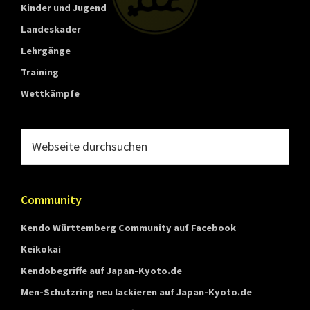
t
Kinder und Jugend
t
Landeskader
e
Lehrgänge
m
Training
b
Wettkämpfe
e
r
Webseite
g
durchsuchen
Community
Kendo Württemberg Community auf Facebook
Keikokai
Kendobegriffe auf Japan-Kyoto.de
Men-Schutzring neu lackieren auf Japan-Kyoto.de