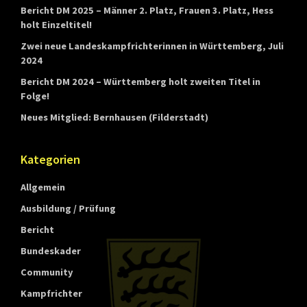
Bericht DM 2025 – Männer 2. Platz, Frauen 3. Platz, Hess
n
holt Einzeltitel!
d
Zwei neue Landeskampfrichterinnen in Württemberg, Juli
e
2024
s
Bericht DM 2024 – Württemberg holt zweiten Titel in
v
Folge!
e
Neues Mitglied: Bernhausen (Filderstadt)
r
b
Kategorien
a
Allgemein
n
Ausbildung / Prüfung
d
Bericht
s
Bundeskader
W
Community
ü
Kampfrichter
r