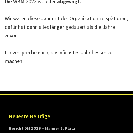
Die WKM 2022 ist leder
abgesagt.
l
l
Wir waren diese Jahr mit der Organisation zu spät dran,
e
dafür hat dann alles länger gedauert als die Jahre
W
zuvor.
e
b
Ich verspreche euch, das nächstes Jahr besser zu
s
machen.
e
i
t
e
d
e
s
Footer
Neueste Beiträge
L
Bericht DM 2026 – Männer 2. Platz
a