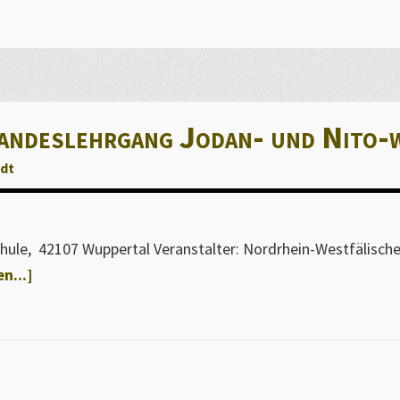
-
dlehrgang
ndeslehrgang Jodan- und Nito-
idt
chule, 42107 Wuppertal Veranstalter: Nordrhein-Westfälisch
Über02.04.2016
n...]
–
Landeslehrgang
Jodan-
und