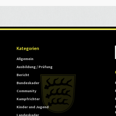
Nito-
waza
Kategorien
Allgemein
Ausbildung / Prüfung
Bericht
Bundeskader
Community
Kampfrichter
Kinder und Jugend
Landeskader