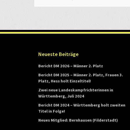
W
ü
r
t
t
e
m
Footer
Neueste Beiträge
b
Bericht DM 2026 – Männer 2. Platz
e
Bericht DM 2025 – Männer 2. Platz, Frauen 3.
r
Platz, Hess holt Einzeltitel!
g
Zwei neue Landeskampfrichterinnen in
Württemberg, Juli 2024
Bericht DM 2024 – Württemberg holt zweiten
Titel in Folge!
Neues Mitglied: Bernhausen (Filderstadt)