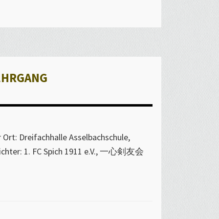
ehrgang
Ort: Dreifachhalle Asselbachschule,
srichter: 1. FC Spich 1911 e.V., 一心剣友会