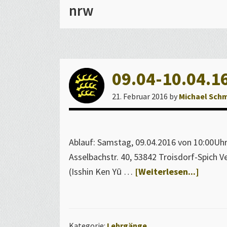
z
nrw
i
e
l
l
09.04-10.04.16
e
W
21. Februar 2016
by
Michael Sch
e
b
s
Ablauf: Samstag, 09.04.2016 von 10:00Uhr 
e
Asselbachstr. 40, 53842 Troisdorf-Spich 
i
Über09
(Isshin Ken Yū …
[Weiterlesen...]
t
10.04.
e
–
d
8.
e
Kategorie:
Lehrgänge