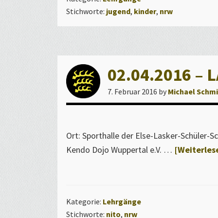
NRW
s
Stichworte:
jugend
,
kinder
,
nrw
Kinder
L
und
a
Jugen
n
d
02.04.2016 – La
e
7. Februar 2016
by
Michael Schm
s
v
e
Ort: Sporthalle der Else-Lasker-Schüler-S
r
Kendo Dojo Wuppertal e.V. …
[Weiterlese
b
a
n
d
Kategorie:
Lehrgänge
s
Stichworte:
nito
,
nrw