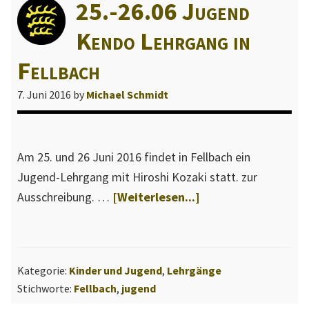
25.-26.06 Jugend
l
l
Kendo Lehrgang in
e
Fellbach
W
e
7. Juni 2016
by
Michael Schmidt
b
s
e
Am 25. und 26 Juni 2016 findet in Fellbach ein
i
Jugend-Lehrgang mit Hiroshi Kozaki statt. zur
t
Über25.-26.06
Ausschreibung. …
[Weiterlesen...]
e
Jugend
d
Kendo
e
Lehrgang
s
Kategorie:
Kinder und Jugend
,
Lehrgänge
in
L
Stichworte:
Fellbach
,
jugend
Fellbach
a