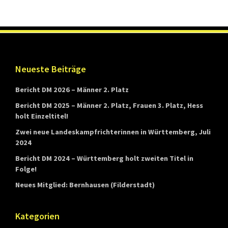
n
d
e
s
Footer
Neueste Beiträge
v
e
Bericht DM 2026 – Männer 2. Platz
r
Bericht DM 2025 – Männer 2. Platz, Frauen 3. Platz, Hess
b
holt Einzeltitel!
a
Zwei neue Landeskampfrichterinnen in Württemberg, Juli
2024
n
Bericht DM 2024 – Württemberg holt zweiten Titel in
d
Folge!
s
Neues Mitglied: Bernhausen (Filderstadt)
W
ü
Kategorien
r