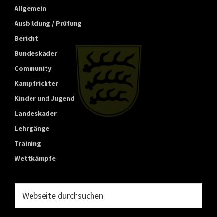
t
Allgemein
t
Ausbildung / Prüfung
e
Bericht
m
Bundeskader
b
Community
e
Kampfrichter
r
Kinder und Jugend
g
Landeskader
Lehrgänge
Training
Wettkämpfe
Webseite
durchsuchen