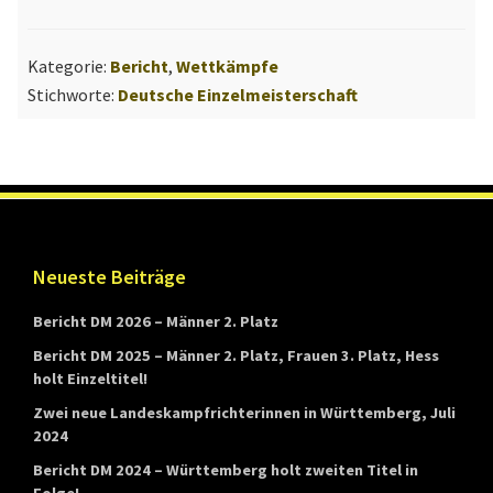
Einzelmeisterschaft
n
2017
d
Kategorie:
Bericht
,
Wettkämpfe
e
Stichworte:
Deutsche Einzelmeisterschaft
s
v
e
r
b
Footer
Neueste Beiträge
a
n
Bericht DM 2026 – Männer 2. Platz
d
Bericht DM 2025 – Männer 2. Platz, Frauen 3. Platz, Hess
s
holt Einzeltitel!
W
Zwei neue Landeskampfrichterinnen in Württemberg, Juli
2024
ü
Bericht DM 2024 – Württemberg holt zweiten Titel in
r