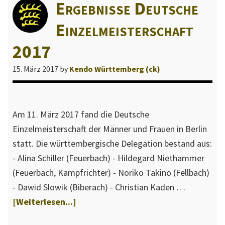
Ergebnisse Deutsche
l
l
Einzelmeisterschaft
e
2017
W
e
15. März 2017
by
Kendo Württemberg (ck)
b
s
e
Am 11. März 2017 fand die Deutsche
i
Einzelmeisterschaft der Männer und Frauen in Berlin
t
statt. Die württembergische Delegation bestand aus:
e
- Alina Schiller (Feuerbach) - Hildegard Niethammer
d
(Feuerbach, Kampfrichter) - Noriko Takino (Fellbach)
e
- Dawid Slowik (Biberach) - Christian Kaden …
s
ÜberErgebnisse
[Weiterlesen...]
L
Deutsche
a