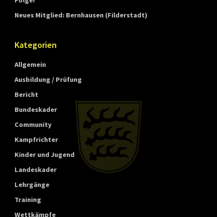
Folge!
t
Neues Mitglied: Bernhausen (Filderstadt)
t
e
Kategorien
m
b
Allgemein
e
Ausbildung / Prüfung
r
Bericht
g
Bundeskader
Community
Kampfrichter
Kinder und Jugend
Landeskader
Lehrgänge
Training
Wettkämpfe