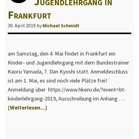
Jugendlehrgang in
n
Frankfurt
d
e
30. April 2019
by
Michael Schmidt
s
v
e
am Samstag, den 4. Mai findet in Frankfurt ein
r
Kinder- und Jugendlehrgang mit dem Bundestrainer
b
Kaoru Yamada, 7. Dan Kyoshi statt. Anmeldeschluss
a
ist am 1. Mai, es sind noch viele Plätze frei!
n
Anmeldung über https://www.hkenv.de/?event=bt-
d
kinderlehrgang-2019, Ausschreibung im Anhang …
s
Über4.
[Weiterlesen...]
W
Mai
ü
–
r
Kinder-