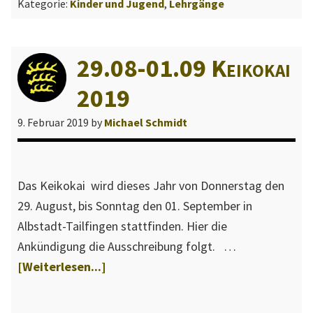
Kategorie:
Kinder und Jugend
,
Lehrgänge
t
und
t
Jugendlehrgang
e
in
29.08-01.09 Keikokai
m
Frankfurt
b
2019
e
9. Februar 2019
by
Michael Schmidt
r
g
Das Keikokai wird dieses Jahr von Donnerstag den
29. August, bis Sonntag den 01. September in
Albstadt-Tailfingen stattfinden. Hier die
Ankündigung die Ausschreibung folgt. …
Über29.08-
[Weiterlesen...]
01.09
Keikokai