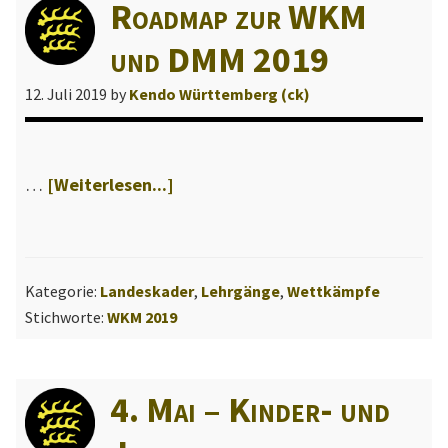
Roadmap zur WKM
l
l
und DMM 2019
e
12. Juli 2019
by
Kendo Württemberg (ck)
W
e
b
s
ÜberRoadmap
…
[Weiterlesen...]
e
zur
i
WKM
t
und
Kategorie:
Landeskader
,
Lehrgänge
,
Wettkämpfe
e
DMM
Stichworte:
WKM 2019
d
2019
e
s
4. Mai – Kinder- und
L
a