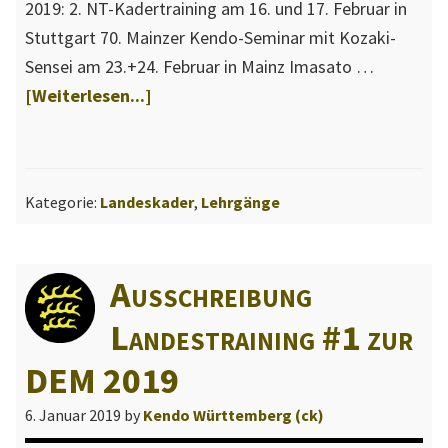
2019: 2. NT-Kadertraining am 16. und 17. Februar in
Stuttgart 70. Mainzer Kendo-Seminar mit Kozaki-
Sensei am 23.+24. Februar in Mainz Imasato …
ÜberLandestraining
[Weiterlesen...]
#2
zur
DEM
Kategorie:
Landeskader
,
Lehrgänge
2019
und
Roadmap-
Ausschreibung
Updates
Landestraining #1 zur
DEM 2019
6. Januar 2019
by
Kendo Württemberg (ck)