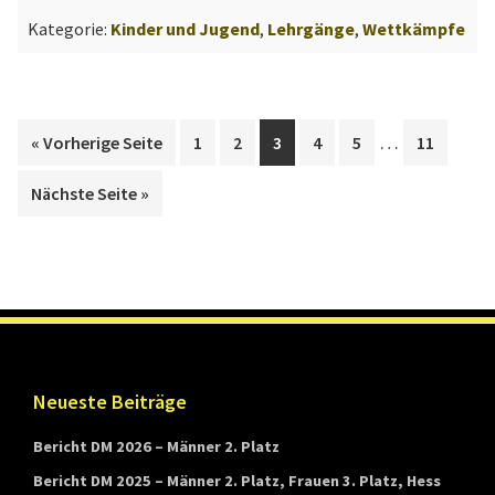
und
Kategorie:
Kinder und Jugend
,
Lehrgänge
,
Wettkämpfe
Deutsche
Jugendmeistersch
2018
Weggelassen
…
aufrufen
Go
Go
Go
Go
Go
Go
« Vorherige Seite
1
2
3
4
5
11
Zwischenseit
to
to
to
to
to
to
aufrufen
Nächste Seite
»
page
page
page
page
page
page
Footer
Neueste Beiträge
Bericht DM 2026 – Männer 2. Platz
Bericht DM 2025 – Männer 2. Platz, Frauen 3. Platz, Hess