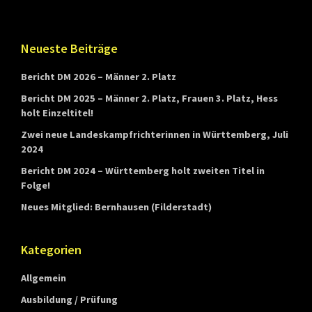
t
t
Footer
Neueste Beiträge
e
m
Bericht DM 2026 – Männer 2. Platz
b
Bericht DM 2025 – Männer 2. Platz, Frauen 3. Platz, Hess
e
holt Einzeltitel!
r
Zwei neue Landeskampfrichterinnen in Württemberg, Juli
g
2024
Bericht DM 2024 – Württemberg holt zweiten Titel in
Folge!
Neues Mitglied: Bernhausen (Filderstadt)
Kategorien
Allgemein
Ausbildung / Prüfung