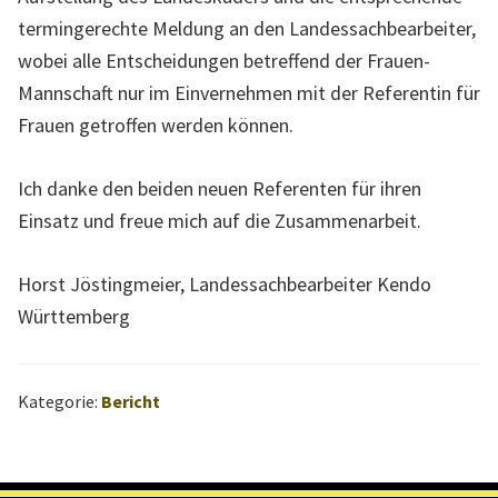
n
termingerechte Meldung an den Landessachbearbeiter,
d
wobei alle Entscheidungen betreffend der Frauen-
e
Mannschaft nur im Einvernehmen mit der Referentin für
s
Frauen getroffen werden können.
v
Ich danke den beiden neuen Referenten für ihren
e
Einsatz und freue mich auf die Zusammenarbeit.
r
b
Horst Jöstingmeier, Landessachbearbeiter Kendo
a
Württemberg
n
d
s
Kategorie:
Bericht
W
ü
r