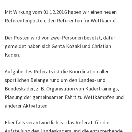
l
l
Mit Wirkung vom 01.12.2016 haben wir einen neuen
e
Referentenposten, den Referenten für Wettkampf.
W
e
Der Posten wird von zwei Personen besetzt, dafür
b
gemeldet haben sich Genta Kozaki und Christian
s
Kaden.
e
i
Aufgabe des Referats ist die Koordination aller
t
sportlichen Belange rund um den Landes- und
e
Bundeskader, z. B. Organisation von Kadertrainings,
d
Planung der gemeinsamen Fahrt zu Wettkämpfen und
e
anderer Aktivitäten.
s
L
Ebenfalls verantwortlich ist das Referat für die
a
Aufstellung des Landeskaders und die entsprechende