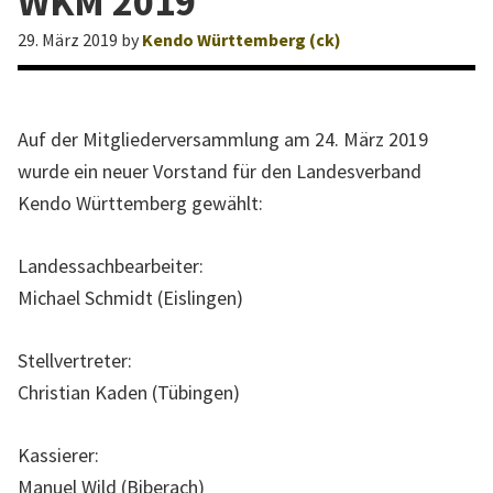
WKM 2019
l
29. März 2019
by
Kendo Württemberg (ck)
l
e
W
e
Auf der Mitgliederversammlung am 24. März 2019
b
wurde ein neuer Vorstand für den Landesverband
s
Kendo Württemberg gewählt:
e
i
Landessachbearbeiter:
t
Michael Schmidt (Eislingen)
e
Stellvertreter:
d
Christian Kaden (Tübingen)
e
s
Kassierer:
L
Manuel Wild (Biberach)
a