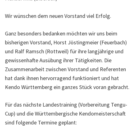
n
Wir wünschen dem neuen Vorstand viel Erfolg.
d
e
Ganz besonders bedanken möchten wir uns beim
s
bisherigen Vorstand, Horst Jöstingmeier (Feuerbach)
v
und Ralf Ramsch (Rottweil) für ihre langjährige und
e
gewissenhafte Ausübung ihrer Tätigkeiten. Die
r
Zusammenarbeit zwischen Vorstand und Referenten
b
hat dank ihnen hervorragend funktioniert und hat
a
Kendo Württemberg ein ganzes Stück voran gebracht.
n
d
Für das nächste Landestraining (Vorbereitung Tengu-
s
Cup) und die Württembergische Kendomeisterschaft
W
sind folgende Termine geplant:
ü
r