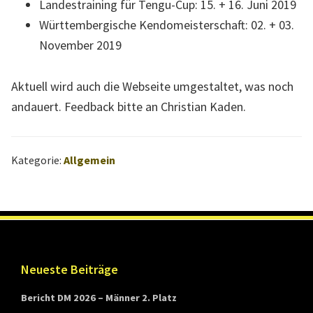
Landestraining für Tengu-Cup: 15. + 16. Juni 2019
t
Württembergische Kendomeisterschaft: 02. + 03.
t
November 2019
e
m
Aktuell wird auch die Webseite umgestaltet, was noch
b
andauert. Feedback bitte an Christian Kaden.
e
r
g
Kategorie:
Allgemein
Footer
Neueste Beiträge
Bericht DM 2026 – Männer 2. Platz