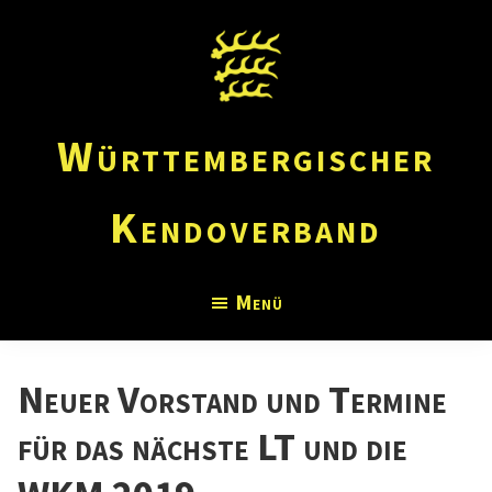
Zum
Zur
Inhalt
Fußzeile
springen
springen
Württembergischer
Kendoverband
O
Menü
f
f
i
Neuer Vorstand und Termine
z
für das nächste LT und die
i
e