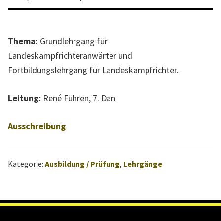
l
l
e
Thema:
Grundlehrgang für
W
Landeskampfrichteranwärter und
e
Fortbildungslehrgang für Landeskampfrichter.
b
s
Leitung:
René Führen, 7. Dan
e
i
Ausschreibung
t
e
d
Kategorie:
Ausbildung / Prüfung
,
Lehrgänge
e
s
L
a