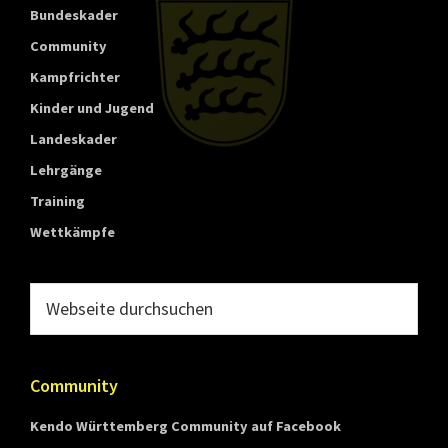
t
Bundeskader
t
Community
e
Kampfrichter
m
Kinder und Jugend
b
Landeskader
e
Lehrgänge
r
Training
g
Wettkämpfe
Webseite
durchsuchen
Community
Kendo Württemberg Community auf Facebook