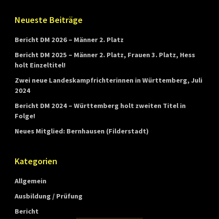
n
Footer
Neueste Beiträge
d
e
Bericht DM 2026 – Männer 2. Platz
s
Bericht DM 2025 – Männer 2. Platz, Frauen 3. Platz, Hess
holt Einzeltitel!
v
Zwei neue Landeskampfrichterinnen in Württemberg, Juli
e
2024
r
Bericht DM 2024 – Württemberg holt zweiten Titel in
b
Folge!
a
Neues Mitglied: Bernhausen (Filderstadt)
n
d
Kategorien
s
Allgemein
W
ü
Ausbildung / Prüfung
r
Bericht