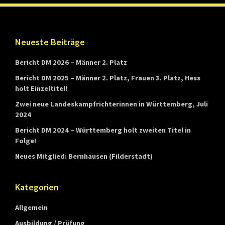
n
d
Footer
e
Neueste Beiträge
s
Bericht DM 2026 – Männer 2. Platz
v
Bericht DM 2025 – Männer 2. Platz, Frauen 3. Platz, Hess
e
holt Einzeltitel!
r
Zwei neue Landeskampfrichterinnen in Württemberg, Juli
b
2024
a
Bericht DM 2024 – Württemberg holt zweiten Titel in
Folge!
n
Neues Mitglied: Bernhausen (Filderstadt)
d
s
Kategorien
W
ü
Allgemein
r
Ausbildung / Prüfung