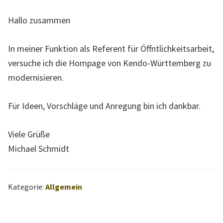
l
l
Hallo zusammen
e
W
In meiner Funktion als Referent für Öffntlichkeitsarbeit,
e
versuche ich die Hompage von Kendo-Württemberg zu
b
modernisieren.
s
e
Für Ideen, Vorschläge und Anregung bin ich dankbar.
i
Viele Grüße
t
Michael Schmidt
e
d
e
Kategorie:
Allgemein
s
L
a