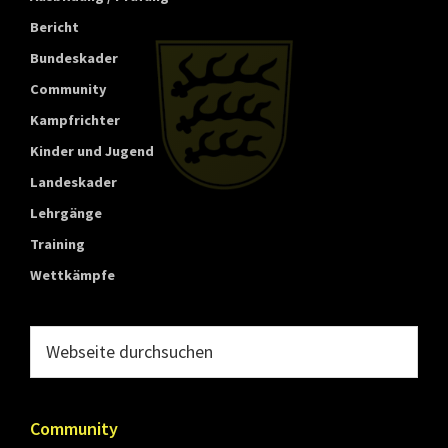
t
Bericht
t
Bundeskader
e
Community
m
Kampfrichter
b
Kinder und Jugend
e
Landeskader
r
g
Lehrgänge
Training
Wettkämpfe
Webseite
durchsuchen
Community