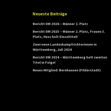
s
L
Footer
Neueste Beiträge
a
Bericht DM 2026 – Männer 2. Platz
n
Bericht DM 2025 – Männer 2. Platz, Frauen 3.
d
Platz, Hess holt Einzeltitel!
e
Zwei neue Landeskampfrichterinnen in
s
Württemberg, Juli 2024
v
Bericht DM 2024 – Württemberg holt zweiten
Titel in Folge!
e
r
Neues Mitglied: Bernhausen (Filderstadt)
b
a
n
d
s