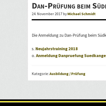
z
Dan-Prüfung beim Süd
i
24. November 2017
by
Michael Schmidt
e
l
l
Die Anmeldung zu Dan-Prüfung beim Südka
e
W
s.
Neujahrstraining 2018
e
o.
Anmeldung Danpruefung Suedkangei
b
s
e
Kategorie:
Ausbildung / Prüfung
i
t
e
d
e