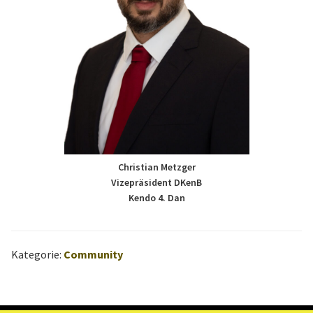
n
d
e
s
v
e
r
b
Christian Metzger
a
Vizepräsident DKenB
Kendo 4. Dan
n
d
s
Kategorie:
Community
W
ü
r