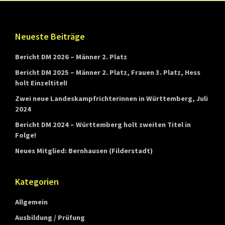
t
t
e
Footer
Neueste Beiträge
m
Bericht DM 2026 – Männer 2. Platz
b
Bericht DM 2025 – Männer 2. Platz, Frauen 3. Platz, Hess
e
holt Einzeltitel!
r
Zwei neue Landeskampfrichterinnen in Württemberg, Juli
g
2024
Bericht DM 2024 – Württemberg holt zweiten Titel in
Folge!
Neues Mitglied: Bernhausen (Filderstadt)
Kategorien
Allgemein
Ausbildung / Prüfung