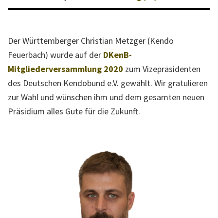
l
l
e
Der Württemberger Christian Metzger (Kendo
W
Feuerbach) wurde auf der
DKenB-
e
Mitgliederversammlung 2020
zum Vizepräsidenten
b
des Deutschen Kendobund e.V. gewählt. Wir gratulieren
s
zur Wahl und wünschen ihm und dem gesamten neuen
e
Präsidium alles Gute für die Zukunft.
i
t
e
d
e
s
L
a