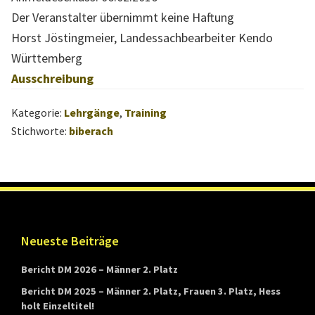
t
Der Veranstalter übernimmt keine Haftung
t
Horst Jöstingmeier, Landessachbearbeiter Kendo
e
Württemberg
m
Ausschreibung
b
e
Kategorie:
Lehrgänge
,
Training
r
Stichworte:
biberach
g
Footer
Neueste Beiträge
Bericht DM 2026 – Männer 2. Platz
Bericht DM 2025 – Männer 2. Platz, Frauen 3. Platz, Hess
holt Einzeltitel!