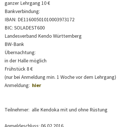
ganzer Lehrgang 10 €
n
Bankverbindung:
d
IBAN: DE11600501010003973172
e
BIC: SOLADEST600
s
Landesverband Kendo Württemberg
v
BW-Bank
e
Übernachtung:
r
in der Halle möglich
b
Frühstück 8 €
a
(nur bei Anmeldung min. 1 Woche vor dem Lehrgang)
n
Anmeldung:
hier
d
s
W
Teilnehmer: alle Kendoka mit und ohne Rüstung
ü
r
Anmeldeschluss: 06.02.2016