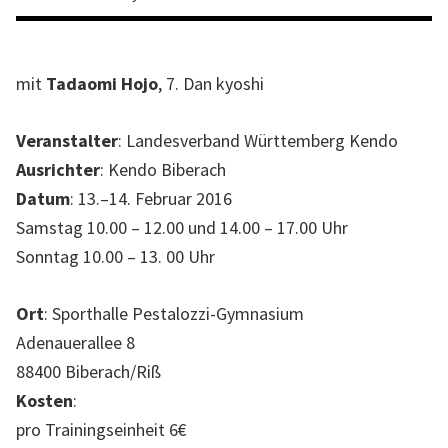
l
l
e
mit
Tadaomi Hojo
, 7. Dan kyoshi
W
e
Veranstalter
: Landesverband Württemberg Kendo
b
Ausrichter
: Kendo Biberach
s
Datum
: 13.–14. Februar 2016
e
Samstag 10.00 – 12.00 und 14.00 – 17.00 Uhr
i
Sonntag 10.00 – 13. 00 Uhr
t
e
Ort
: Sporthalle Pestalozzi-Gymnasium
d
Adenauerallee 8
e
88400 Biberach/Riß
s
Kosten
:
L
pro Trainingseinheit 6€
a