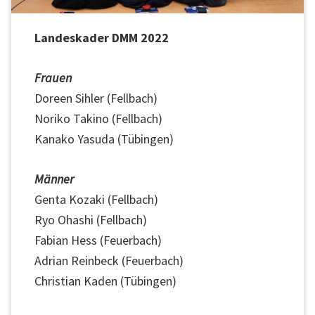
n
Landeskader DMM 2022
d
e
Frauen
s
Doreen Sihler (Fellbach)
v
Noriko Takino (Fellbach)
e
Kanako Yasuda (Tübingen)
r
b
Männer
a
Genta Kozaki (Fellbach)
n
Ryo Ohashi (Fellbach)
d
Fabian Hess (Feuerbach)
s
Adrian Reinbeck (Feuerbach)
W
Christian Kaden (Tübingen)
ü
r