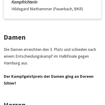
Kampfrichterin
t
Hildegard Niethammer (Feuerbach, BKR)
t
e
m
b
Damen
e
r
Die Damen erreichten den 3. Platz und schieden nach
g
einem Entscheidungskampf im Halbfinale gegen
Hamburg aus.
Der Kampfgeistpreis der Damen ging an Doreen
Sihler!
Herren