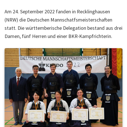
l
l
Am 24. September 2022 fanden in Recklinghausen
e
(NRW) die Deutschen Mannschatfsmeisterschaften
W
statt. Die württemberische Delegation bestand aus drei
e
Damen, fünf Herren und einer BKR-Kampfrichterin.
b
s
e
i
t
e
d
e
s
L
a