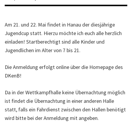
l
l
e
Am 21. und 22. Mai findet in Hanau der diesjährige
W
Jugendcup statt. Hierzu möchte ich euch alle herzlich
e
einladen! Startberechtigt sind alle Kinder und
b
Jugendlichen im Alter von 7 bis 21.
s
e
Die Anmeldung erfolgt online über die Homepage des
i
DKenB!
t
e
Da in der Wettkampfhalle keine Übernachtung möglich
d
ist findet die Übernachtung in einer anderen Halle
e
statt, falls ein Fahrdienst zwischen den Hallen benötigt
s
wird bitte bei der Anmeldung mit angeben.
L
a