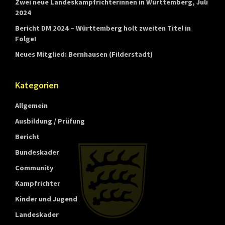
Zwei neue Landeskampfrichterinnen in Württemberg, Juli
t
2024
t
Bericht DM 2024 – Württemberg holt zweiten Titel in
e
Folge!
m
Neues Mitglied: Bernhausen (Filderstadt)
b
e
Kategorien
r
Allgemein
g
Ausbildung / Prüfung
Bericht
Bundeskader
Community
Kampfrichter
Kinder und Jugend
Landeskader