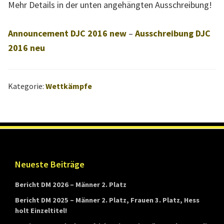
Mehr Details in der unten angehängten Ausschreibung!
n
d
Announcement DJC 2016 new
–
Ausschreibung DJC
e
2016 neu
s
v
e
Kategorie:
Wettkämpfe
r
b
a
n
d
Footer
Neueste Beiträge
s
Bericht DM 2026 – Männer 2. Platz
W
ü
Bericht DM 2025 – Männer 2. Platz, Frauen 3. Platz, Hess
holt Einzeltitel!
r